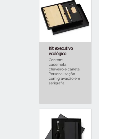
Kit executivo
ecológico
Contém:
caderneta,
chaveiro e caneta.
Personalização
com gravação em
serigrafia.