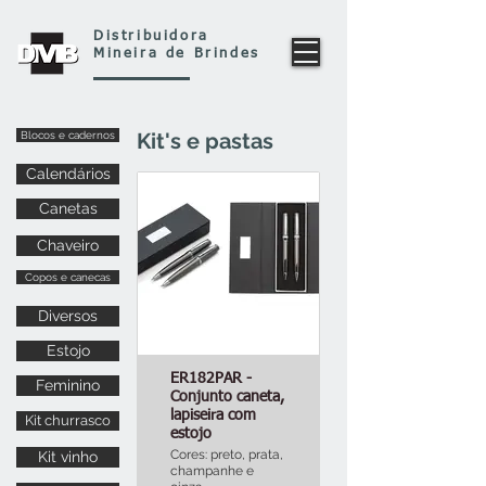
Distribuidora
Mineira de Brindes
Kit's e pastas
Blocos e cadernos
Calendários
Canetas
Chaveiro
Copos e canecas
Diversos
Estojo
ER182PAR -
Feminino
Conjunto caneta,
lapiseira com
Kit churrasco
estojo
Cores: preto, prata,
Kit vinho
champanhe e