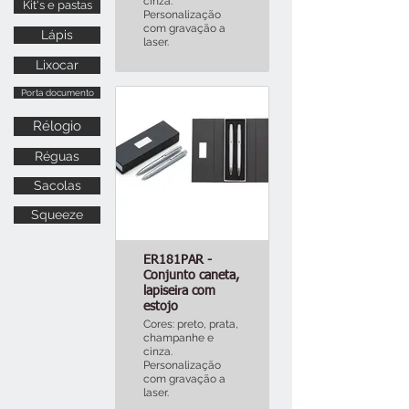
cinza.
Kit's e pastas
Personalização
com gravação a
Lápis
laser.
Lixocar
Porta documento
Rélogio
Réguas
Sacolas
Squeeze
ER181PAR -
Conjunto caneta,
lapiseira com
estojo
Cores: preto, prata,
champanhe e
cinza.
Personalização
com gravação a
laser.