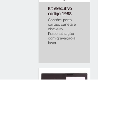
Kit executivo
código 1988
Contém: porta
cartão, caneta e
chaveiro.
Personalização
com gravação a
laser.
Pasta de
convenção com
calculadora